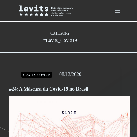
Skip
to
content
CATEGORY
#Lavits_Covid19
08/12/2020
#LAVITS_COVID19
#24: A Máscara da Covid-19 no Brasil