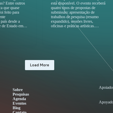
as? Entre outros
está disponível. O evento receberá
aca que quase
quatro tipos de propostas de
i feito para
submissão: apresentação de
ente
trabalhos de pesquisa (resumo
 país desde a
expandido), sessões livres,
pe de Estado em…
oficinas e práticas artísticas.…
Load More
Apoiado
Sobre
Pesquisas
Agenda
Apoyado
Eventos
Blog
Contato