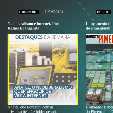
10/08/2025
PUBLICAÇÕES
EVENTOS
Neoliberalismo e internet. Por
Lançamento do n
Rafael Evangelista
do Pimentalab
Anatel, que floresceu com as
É amanhã! Lança
privatizações, faz lobby pesado
do Pimentalab. 