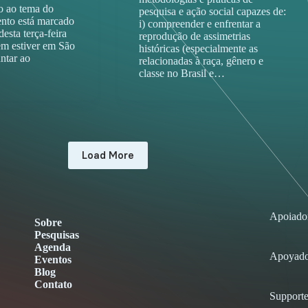
o ao tema do
pesquisa e ação social capazes de:
nto está marcado
i) compreender e enfrentar a
desta terça-feira
reprodução de assimetrias
em estiver em São
históricas (especialmente as
untar ao
relacionadas à raça, gênero e
classe no Brasil e…
Load More
Apoiado
Sobre
Pesquisas
Agenda
Apoyado
Eventos
Blog
Contato
Supporte