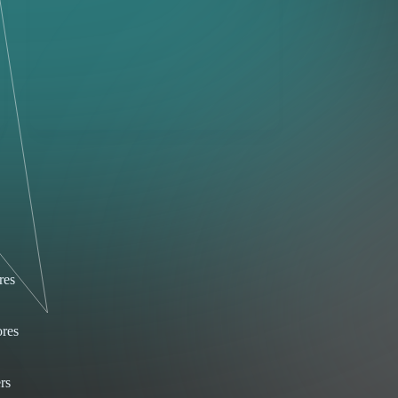
res
res
rs