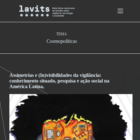
Skip
to
content
TEMA
Cosmopolíticas
Assimetrias e (In)visibilidades da vigilância:
conhecimento situado, pesquisa e ação social na
América Latina,