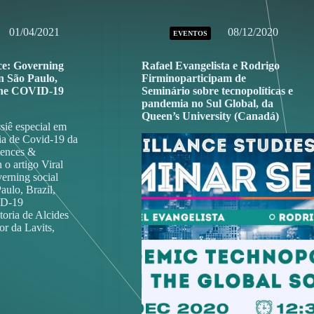
01/04/2021
08/12/2020
EVENTOS
nce: Governing
Rafael Evangelista e Rodrigo
in São Paulo,
Firminoparticipam de
 the COVID-19
Seminário sobre tecnopolíticas e
pandemia no Sul Global, da
Queen’s University (Canadá)
siê especial em
ia de Covid-19 da
ciences &
o artigo Viral
verning social
Paulo, Brazil,
ID-19
oria de Alcides
or da Lavits,