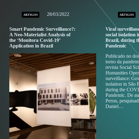
28/03/2022
ARTIGOS
ARTIGOS
Smart Pandemic Surveillance?:
Viral surveilla
A Neo-Materialist Analysis of
social isolation 
the ‘Monitora Covid-19’
Brazil, during
Application in Brazil
Pandemic
Publicado no dos
torno da pandem
revista Social S
Humanities Open 
surveillance: Go
isolation in São 
during the COV
Pandemic. De aut
Peron, pesquisad
Daniel…