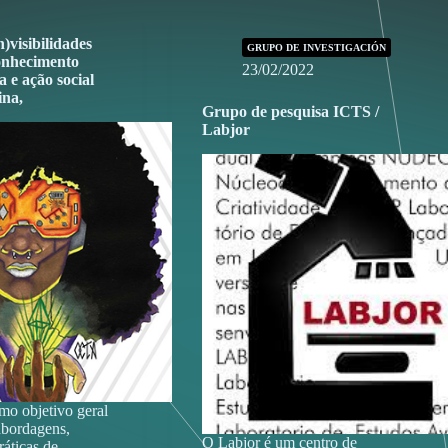
n)visibilidades
GRUPO DE INVESTIGACIÓN
conhecimento
23/02/2022
a e ação social
ina,
Grupo de pesquisa ICTS /
Labjor
mo objetivo geral
 abordagens,
O Labjor é um centro de
áticas de