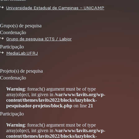
Universidade Estadual de Campinas – UNICAMP
Grupo(s) de pesquisa
Coordenação
Grupo de pesquisa ICTS / Labjor
Participação
MediaLab.UFRJ
Projeto(s) de pesquisa
Coordenação
Warning
: foreach() argument must be of type
array|object, int given in
/var/www/lavits.org/wp-
content/themes/lavits2022/blocks/lazyblock-
pesquisador-projetos/block.php
on line
21
Participação
Warning
: foreach() argument must be of type
array|object, int given in
/var/www/lavits.org/wp-
content/themes/lavits2022/blocks/lazyblock-