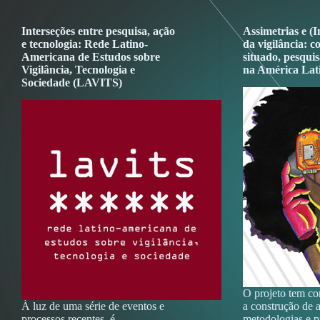
Interseções entre pesquisa, ação
Assimetrias e (I
e tecnologia: Rede Latino-
da vigilância: 
Americana de Estudos sobre
situado, pesquis
Vigilância, Tecnologia e
na América Lat
Sociedade (LAVITS)
O projeto tem co
À luz de uma série de eventos e
a construção de
processos recentes, é
metodologias e pr