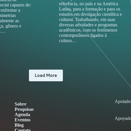
referência, no país e na América
social capazes de:
Latina, para a formação e para os
enfrentar a
estudos em divulgação científica e
simetrias
cultural. Trabalhando, em suas
ialmente as
diversas atividades e programas
̧a, gênero e
acadêmicos, com os fenômenos
 e…
contemporâneos ligados à
cultura…
Load More
Apoiado
Sobre
Pesquisas
Agenda
Apoyado
Eventos
Blog
Contato