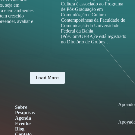
Cultura é associado ao Programa
es, seja em
de Pós-Graduação em
ca e em ambientes
Comunicação e Cultura
 tem crescido
Contemporâneas da Faculdade de
reender, avaliar e
Comunicação da Universidade
Federal da Bahia
(PósCom/UFBA) e está registrado
no Diretório de Grupos…
Load More
Apoiado
Sobre
Pesquisas
Agenda
Apoyado
Eventos
Blog
Contato