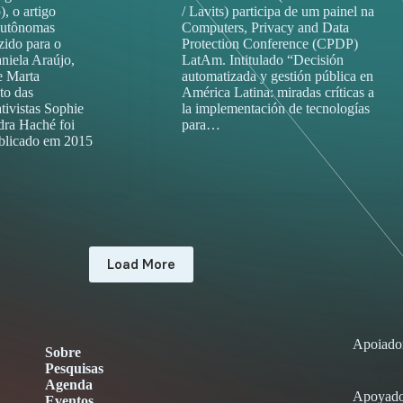
, o artigo
/ Lavits) participa de um painel na
 autônomas
Computers, Privacy and Data
zido para o
Protection Conference (CPDP)
niela Araújo,
LatAm. Intitulado “Decisión
e Marta
automatizada y gestión pública en
to das
América Latina: miradas críticas a
tivistas Sophie
la implementación de tecnologías
dra Haché foi
para…
ublicado em 2015
Load More
Apoiado
Sobre
Pesquisas
Agenda
Apoyado
Eventos