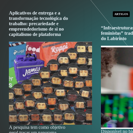
Aplicativos de entrega e a
ARTIGOS
transformação tecnológica do
trabalho: precariedade e
“Infraestrutur
empreendedorismo de si no
feministas” tra
capitalismo de plataforma
do Labirinto
A pesquisa tem como objetivo
Disponível no bl
geral traçar um panorama