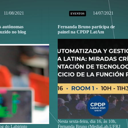
11/08/2021
14/07/2021
EVENTOS
as autônomas
Fernanda Bruno participa de
duzido no blog
painel na CPDP LatAm
Nesta sexta-feira, dia 16, às 10h,
og do Labirinto
Fernanda Bruno (MediaLab.UFRJ