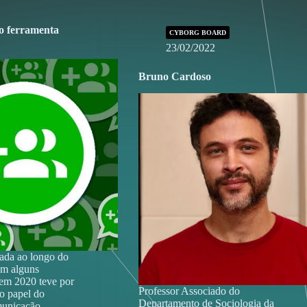
 ferramenta
CYBORG BOARD
23/02/2022
Bruno Cardoso
zada ao longo do
om alguns
em 2020 teve por
Professor Associado do
 o papel do
Departamento de Sociologia da
municação