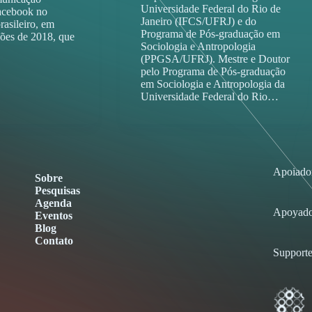
Universidade Federal do Rio de
Facebook no
Janeiro (IFCS/UFRJ) e do
rasileiro, em
Programa de Pós-graduação em
ções de 2018, que
Sociologia e Antropologia
(PPGSA/UFRJ). Mestre e Doutor
pelo Programa de Pós-graduação
em Sociologia e Antropologia da
Universidade Federal do Rio…
Apoiado
Sobre
Pesquisas
Agenda
Apoyado
Eventos
Blog
Contato
Supporte