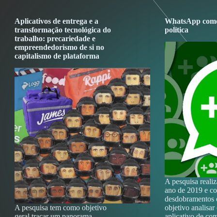
Aplicativos de entrega e a
WhatsApp como
transformação tecnológica do
política
trabalho: precariedade e
empreendedorismo de si no
capitalismo de plataforma
A pesquisa reali
ano de 2019 e c
desdobramentos 
A pesquisa tem como objetivo
objetivo analisar
geral traçar um panorama
aplicativo de co