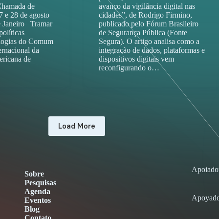
Chamada de
avanço da vigilância digital nas
 e 28 de agosto
cidades”, de Rodrigo Firmino,
e Janeiro Tramar
publicado pelo Fórum Brasileiro
políticas
de Segurança Pública (Fonte
cologias do Comum
Segura). O artigo analisa como a
rnacional da
integração de dados, plataformas e
ricana de
dispositivos digitais vem
reconfigurando o…
Load More
Apoiado
Sobre
Pesquisas
Agenda
Apoyado
Eventos
Blog
Contato