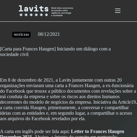
Skip
to
content
08/12/2021
NOTÍCIAS
[Carta para Frances Haugen] Iniciando um diálogo com a
sociedade civil
Em 8 de dezembro de 2021, a Lavits juntamente com outras 20
organizações enviaram uma carta a Frances Haugen, a ex-funcionária
do Facebook que trouxe a público documentos com revelações sobre a
má conduta da empresa e sobre os riscos aos direitos humanos
decorrentes do modelo de negócios da empresa. Iniciativa da Article19,
a carta convida Haugen, primeiramente, a conversar e compartilhar
ideias com as entidades e, em segundo lugar, a compartilhar o acesso
aos arquivos do Facebook revelados por ela.
A carta em inglês pode ser lida aqui:
Letter to Frances Haugen
December 2021
. Abaixo, a íntegra do convite em português: