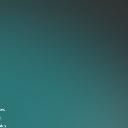
res
res