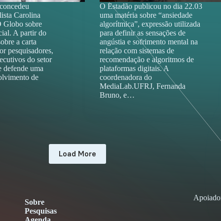
 concedeu
O Estadão publicou no dia 22.03
lista Carolina
uma matéria sobre “ansiedade
O Globo sobre
algorítmica”, expressão utilizada
cial. A partir do
para definir as sensações de
obre a carta
angústia e sofrimento mental na
or pesquisadores,
relação com sistemas de
xecutivos do setor
recomendação e algoritmos de
ue defende uma
plataformas digitais. A
olvimento de
coordenadora do
MediaLab.UFRJ, Fernanda
Bruno, e…
Load More
Apoiado
Sobre
Pesquisas
Agenda