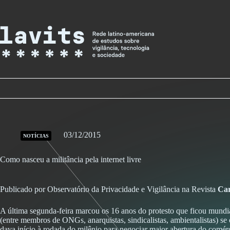
Skip
to
content
03/12/2015
NOTÍCIAS
Como nasceu a militância pela internet livre
Publicado por Observatório da Privacidade e Vigilância na Revista
Car
A última segunda-feira marcou os 16 anos do protesto que ficou mundi
(entre membros de ONGs, anarquistas, sindicalistas, ambientalistas)
dava início à rodada do milênio para negociar maior abertura do comér