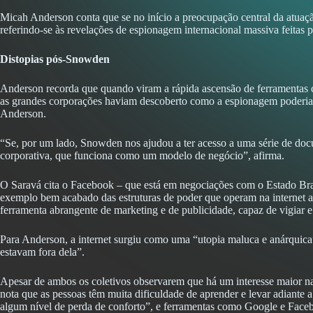
Micah Anderson conta que se no início a preocupação central da atuação
referindo-se às revelações de espionagem internacional massiva fei
Distopias pós-Snowden
Anderson recorda que quando viram a rápida ascensão de ferramentas 
as grandes corporações haviam descoberto como a espionagem poderia s
Anderson.
“Se, por um lado, Snowden nos ajudou a ter acesso a uma série de doc
corporativa, que funciona como um modelo de negócio”, afirma.
O Saravá cita o Facebook – que está em negociações com o Estado Bras
exemplo bem acabado das estruturas de poder que operam na internet at
ferramenta abrangente de marketing e de publicidade, capaz de vigiar e
Para Anderson, a internet surgiu como uma “utopia maluca e anárquica”
estavam fora dela”.
Apesar de ambos os coletivos observarem que há um interesse maior na
nota que as pessoas têm muita dificuldade de aprender e levar adiant
algum nível de perda de conforto”, e ferramentas como Google e Faceb