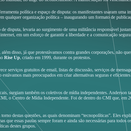
 ferramenta política e espaço de disputa: os manifestantes usaram uma 
r em qualquer organização política – inaugurando um formato de publicaç
 disputa, levaria ao surgimento de uma militância responsável justamen
internet, em um esforço de garantir a liberdade e a comunicação segur
s e, além disso, já que protestávamos contra grandes corporações, não 
ano
Rise Up
, criado em 1999, durante os protestos.
 serviços gratuitos de email, listas de discussão, serviços de mensag
o estávamos mais preocupados em criar alternativas seguras e eficient
cais, surgiam também os coletivos de mídia independentes. Anderson t
 CMI, o Centro de Mídia Independente. Foi de dentro do CMI que, em 2
torno destas questões, as quais denominam “tecnopolíticas”. Eles exp
 mas que essas pautas sempre foram e ainda são necessárias para todos o
ticas destes grupos.