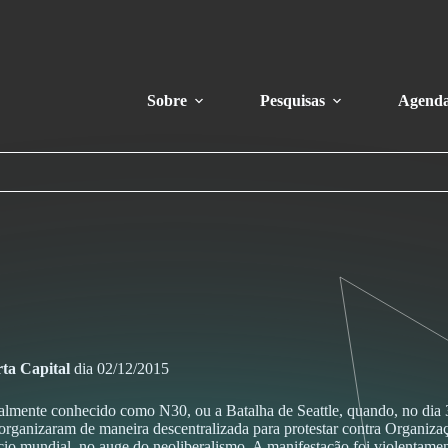
Sobre
Pesquisas
Agend
ta Capital
dia 02/12/2015
almente conhecido como N30, ou a Batalha de Seattle, quando, no dia 3
 se organizaram de maneira descentralizada para protestar contra Org
cio mundial, no auge do neoliberalismo. A manifestação foi violentame