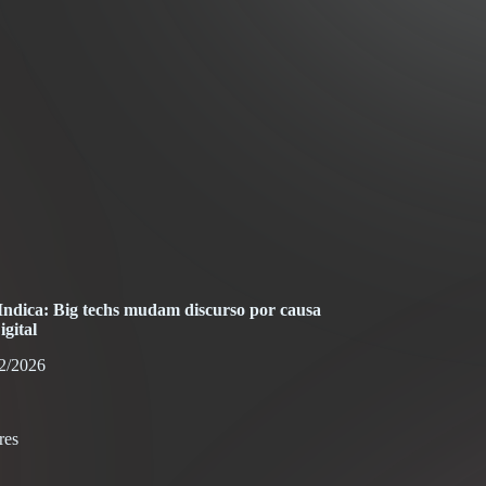
dica: Big techs mudam discurso por causa
gital
2/2026
res