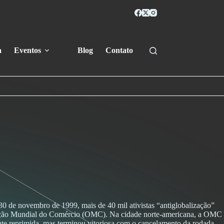
a
Eventos
Blog
Contato
0 de novembro de 1999, mais de 40 mil ativistas “antiglobalização”
anização Mundial do Comércio (OMC). Na cidade norte-americana, a OMC
nte reprimida, mas terminou vitoriosa com o cancelamento da rodada.