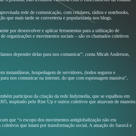
improvisada rede de comunicação, com celulares, rádios e notebooks,
ão que mais tarde se converteria e popularizaria nos blogs.
te por desenvolver e aplicar ferramentas para a utilização de
a de organizações e movimentos sociais – são os chamados coletivos
queríamos depender delas para nos comunicar”, conta Micah Anderson,
em instantâneas, hospedagem de servidores, (todos seguros e
es para nos comunicar na internet, do que com espionagem massiva”,
ambém participou da criação da rede Indymedia, que se espalhou em
005, inspirado pelo Rise Up e outros coletivos que atuavam de maneira
licam que “o escopo dos movimentos antiglobalização não era
s coletivos que lutam por transformação social. A atuação do Saravá e