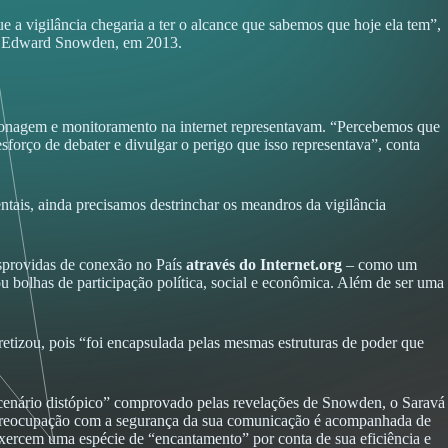
 a vigilância chegaria a ter o alcance que sabemos que hoje ela tem”,
A), Edward Snowden, em 2013.
pionagem e monitoramento na internet representavam. “Percebemos que
orço de debater e divulgar o perigo que isso representava”, conta
tais, ainda precisamos destrinchar os meandros da vigilância
esprovidas de conexão no País
através do Internet.org
– como um
 bolhas de participação política, social e econômica. Além de ser uma
etizou, pois “foi encapsulada pelas mesmas estruturas de poder que
 “cenário distópico” comprovado pelas revelações de Snowden, o Saravá
er preocupação com a segurança da sua comunicação é acompanhada de
exercem uma espécie de “encantamento” por conta de sua eficiência e