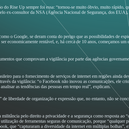
 do Rise Up sempre foi essa: “tornou-se muito óbvio, muito rápido, que
tas pelo ex-consultor da NSA (Agência Nacional de Segurança, dos EU
como o Google, se deram conta do perigo que as possibilidades de es
er economicamente rentável, e, há cerca de 10 anos, começamos um esf
umentos que comprovam a vigilância por parte das agências governamen
ileiro para o fornecimento de serviços de internet em regiões ainda d
ravés da vigilância: “o Facebook não inovou as comunicações, ele criou
 analisar as tendências das pessoas em tempo real”, explicam.
 de liberdade de organização e expressão que, no entanto, não se concr
 militância pelo direito a privacidade e a segurança como resposta ao
e a utilização de ferramentas seguras de comunicação, porque “qualqu
ook, que “capturaram a diversidade da internet em múltiplas bolhas”, 