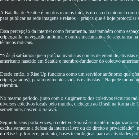
A Batalha de Seattle é um dos marcos iniciais do uso da internet como
para publicar na rede imagens e relatos – prática que é hoje protocola
Essa percepção da internet como ferramenta, mas também como espaço de
criptografia, navegação anônima e outros mecanismos de segurança na 
técnicos radicais.
“Nós já sabíamos que a polícia invadia as contas de email de ativista
americano nascido em Seattle e membro-fundador do coletivo americ
Desde então, o Rise Up funciona como um servidor autônomo que oferece
criptografados), para movimentos sociais e ativistas. “Naquele moment
relembra.
No mesmo período, junto com o surgimento dos coletivos técnicos radi
diversos coletivos locais pelo mundo, e chegou ao Brasil na forma do
semelhante, nasceu o Saravá.
Segundo seus porta-vozes, o coletivo Saravá se mantém organizado em 
exclusivamente a defesa da internet livre ou do direito a privacidade”,
do Rise Up fornece, portanto, bases tecnológicas para as atividades polí