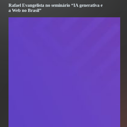
Rafael Evangelista no seminário “IA generativa e
a Web no Brasil”