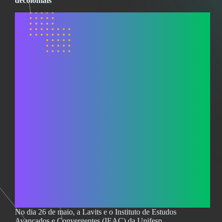
decoloniais
No dia 26 de maio, a Lavits e o Instituto de Estudos
Avançados e Convergentes (IEAC) da Unifesp