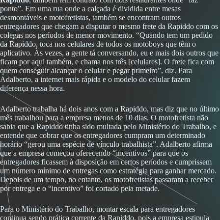
ponto”. Em uma rua onde a calçada é dividida entre mesas
desmontáveis e motofretistas, também se encontram outros
entregadores que chegam a disputar o mesmo frete da Rapiddo com os
colegas nos períodos de menor movimento. “Quando tem um pedido
da Rapiddo, toca nos celulares de todos os motoboys que têm o
aplicativo. Às vezes, a gente tá conversando, eu e mais dois outros que
ficam por aqui também, e chama nos três [celulares]. O frete fica com
quem conseguir alcançar o celular e pegar primeiro”, diz. Para
Adalberto, a internet mais rápida e o modelo do celular fazem
diferença nessa hora.
Adalberto trabalha há dois anos com a Rapiddo, mas diz que no último
mês trabalhou para a empresa menos de 10 dias. O motofretista não
sabia que a Rapiddo tinha sido multada pelo Ministério do Trabalho, e
entende que cobrar que os entregadores cumpram um determinado
horário “gerou uma espécie de vínculo trabalhista”. Adalberto afirma
que a empresa começou oferecendo “incentivos” para que os
entregadores ficassem à disposição em certos períodos e cumprissem
um número mínimo de entregas como estratégia para ganhar mercado.
Depois de um tempo, no entanto, os motofretistas passaram a receber
por entrega e o “incentivo” foi cortado pela metade.
Para o Ministério do Trabalho, montar escala para entregadores
continua sendo prática corrente da Rapiddo, pois a empresa estipula