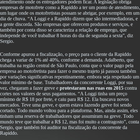
atendimento onde os entregadores podem ficar. A legislação obriga
empresas de motofrete como a Rapiddo a ter um ponto de atendimento,
um lugar onde os motofretistas possam se abrigar, por exemplo, em um
dia de chuva. “A Loggi e a Rapiddo dizem que são intermediadoras, e
a gente discorda. São empresas que oferecem produtos e serviços, e
também por conta disso se caracteriza a relação de emprego, que
independe de você trabalhar 8 horas do dia de segunda a sexta”, diz
Sergio.
Conforme apurou a fiscalização, o preço para o cliente da Rapiddo
chega a variar de 1% até 40%, conforme a demanda. Adalberto, que
trabalha na região central de São Paulo, conta que o valor pago pela
empresa ao motofretista para fazer o mesmo trajeto já passou também
por variações significativas repentinamente, embora seja respeitado um
valor mínimo de base. Trabalhadores da concorrente Loggi, por sua
vez, chegaram a fazer greve e
protestaram nas ruas em 2015
contra
cortes nos valores de seus pagamentos. “A Loggi tinha um preço
mínimo de R$ 18 por frete, e caiu para R$ 12. Ela buscava novos
mercados. Teve uma greve, e quem estava fazendo greve foi sendo
cortado. Todo mundo voltou para a plataforma. Mas, ainda assim, eles
tinham uma reserva de trabalhadores que assumiram na greve. Todo
mundo teve que trabalhar a R$ 12, mas foi muito a contragosto”, conta
Sergio, que também foi auditor na fiscalização da concorrente da
Rapiddo.