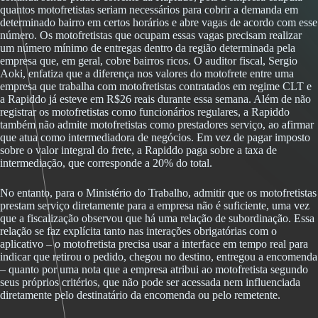
quantos motofretistas seriam necessários para cobrir a demanda em
determinado bairro em certos horários e abre vagas de acordo com esse
número. Os motofretistas que ocupam essas vagas precisam realizar
um número mínimo de entregas dentro da região determinada pela
empresa que, em geral, cobre bairros ricos. O auditor fiscal, Sergio
Aoki, enfatiza que a diferença nos valores do motofrete entre uma
empresa que trabalha com motofretistas contratados em regime CLT e
a Rapiddo já esteve em R$26 reais durante essa semana. Além de não
registrar os motofretistas como funcionários regulares, a Rapiddo
também não admite motofretistas como prestadores serviço, ao afirmar
que atua como intermediadora de negócios. Em vez de pagar imposto
sobre o valor integral do frete, a Rapiddo paga sobre a taxa de
intermediação, que corresponde a 20% do total.
No entanto, para o Ministério do Trabalho, admitir que os motofretistas
prestam serviço diretamente para a empresa não é suficiente, uma vez
que a fiscalização observou que há uma relação de subordinação. Essa
relação se faz explícita tanto nas interações obrigatórias com o
aplicativo – o motofretista precisa usar a interface em tempo real para
indicar que retirou o pedido, chegou no destino, entregou a encomenda
– quanto por uma nota que a empresa atribui ao motofretista segundo
seus próprios critérios, que não pode ser acessada nem influenciada
diretamente pelo destinatário da encomenda ou pelo remetente.