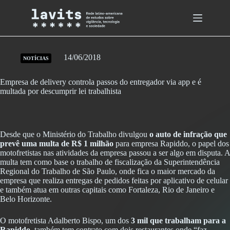
Skip
to
content
14/06/2018
NOTÍCIAS
Empresa de delivery controla passos do entregador via app e é
multada por descumprir lei trabalhista
Desde que o Ministério do Trabalho divulgou
o auto de infração que
prevê uma multa de R$ 1 milhão
para empresa Rapiddo, o papel dos
motofretistas nas atividades da empresa passou a ser algo em disputa. A
multa tem como base o trabalho de fiscalização da Superintendência
Regional do Trabalho de São Paulo, onde fica o maior mercado da
empresa que realiza entregas de pedidos feitas por aplicativo de celular
e também atua em outras capitais como Fortaleza, Rio de Janeiro e
Belo Horizonte.
O motofretista Adalberto Bispo, um dos
3 mil que trabalham para a
Rapiddo
, também tem contrato com dois restaurantes onde “faz