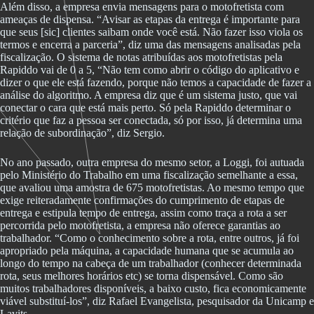
Além disso, a empresa envia mensagens para o motofretista com
ameaças de dispensa. “Avisar as etapas da entrega é importante para
que seus [sic] clientes saibam onde você está. Não fazer isso viola os
termos e encerra a parceria”, diz uma das mensagens analisadas pela
fiscalização. O sistema de notas atribuídas aos motofretistas pela
Rapiddo vai de 0 a 5, “Não tem como abrir o código do aplicativo e
dizer o que ele está fazendo, porque não temos a capacidade de fazer a
análise do algoritmo. A empresa diz que é um sistema justo, que vai
conectar o cara que está mais perto. Só pela Rapiddo determinar o
critério que faz a pessoa ser conectada, só por isso, já determina uma
relação de subordinação”, diz Sergio.
No ano passado, outra empresa do mesmo setor, a Loggi, foi autuada
pelo Ministério do Trabalho em uma fiscalização semelhante a essa,
que avaliou uma amostra de 675 motofretistas. Ao mesmo tempo que
exige reiteradamente confirmações do cumprimento de etapas de
entrega e estipula tempo de entrega, assim como traça a rota a ser
percorrida pelo motofretista, a empresa não oferece garantias ao
trabalhador. “Como o conhecimento sobre a rota, entre outros, já foi
apropriado pela máquina, a capacidade humana que se acumula ao
longo do tempo na cabeça de um trabalhador (conhecer determinada
rota, seus melhores horários etc) se torna dispensável. Como são
muitos trabalhadores disponíveis, a baixo custo, fica economicamente
viável substituí-los”, diz Rafael Evangelista, pesquisador da Unicamp e
Lavits.