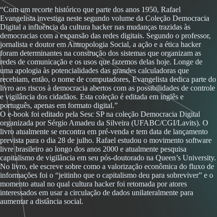
“Com um recorte histórico que parte dos anos 1950, Rafael
Evangelista investiga neste segundo volume da Coleção Democracia
Digital a influência da cultura hacker nas mudanças trazidas às
democracias com a expansão das redes digitais. Segundo o professor,
jornalista e doutor em Antropologia Social, a ação e a ética hacker
foram determinantes na construção dos sistemas que organizam as
redes de comunicação e os usos que fazemos delas hoje. Longe de
uma apologia às potencialidades das grandes calculadoras que
recebiam, então, o nome de computadores, Evangelista dedica parte do
livro aos riscos à democracia abertos com as possibilidades de controle
e vigilância dos cidadãos. Esta coleção é editada em inglês e
português, apenas em formato digital.”
O e-book foi editado pela Sesc SP na coleção Democracia Digital
organizada por Sérgio Amadeu da Silveira (UFABC/CGI/Lavits). O
livro atualmente se encontra em pré-venda e tem data de lançamento
prevista para o dia 28 de julho. Rafael estudou o movimento software
livre brasileiro ao longo dos anos 2000 e atualmente pesquisa
capitalismo de vigilância em seu pós-doutorado na Queen’s University.
No livro, ele escreve sobre como a valorização econômica do fluxo de
informações foi o “jeitinho que o capitalismo deu para sobreviver” e o
momento atual no qual cultura hacker foi retomada por atores
interessados em usar a circulação de dados unilateralmente para
aumentar a distância social.