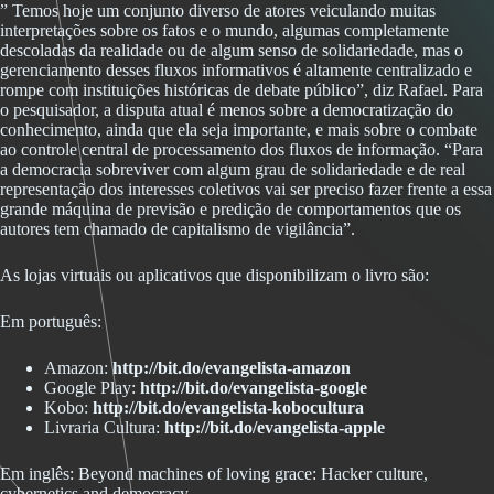
” Temos hoje um conjunto diverso de atores veiculando muitas
interpretações sobre os fatos e o mundo, algumas completamente
descoladas da realidade ou de algum senso de solidariedade, mas o
gerenciamento desses fluxos informativos é altamente centralizado e
rompe com instituições históricas de debate público”, diz Rafael. Para
o pesquisador, a disputa atual é menos sobre a democratização do
conhecimento, ainda que ela seja importante, e mais sobre o combate
ao controle central de processamento dos fluxos de informação. “Para
a democracia sobreviver com algum grau de solidariedade e de real
representação dos interesses coletivos vai ser preciso fazer frente a essa
grande máquina de previsão e predição de comportamentos que os
autores tem chamado de capitalismo de vigilância”.
As lojas virtuais ou aplicativos que disponibilizam o livro são:
Em português:
Amazon:
http://bit.do/evangelista-amazon
Google Play:
http://bit.do/evangelista-google
Kobo:
http://bit.do/evangelista-kobocultura
Livraria Cultura:
http://bit.do/evangelista-apple
Em inglês: Beyond machines of loving grace: Hacker culture,
cybernetics and democracy