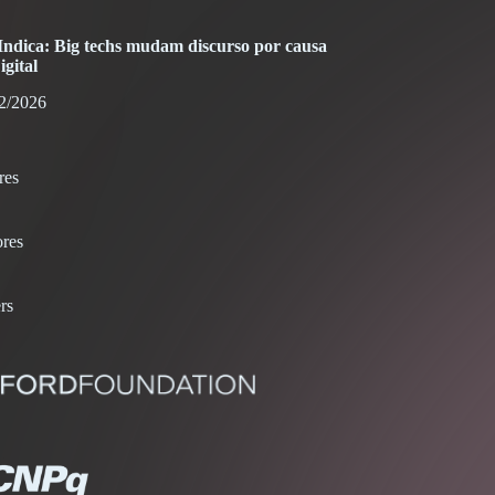
dica: Big techs mudam discurso por causa
gital
2/2026
res
res
rs