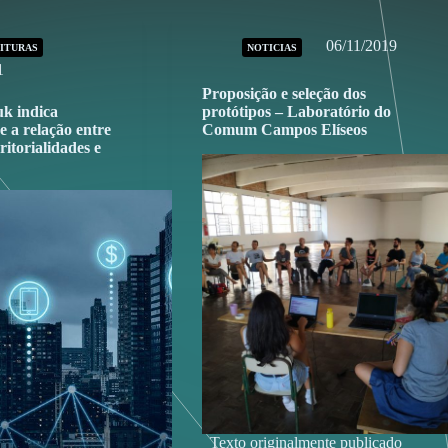
06/11/2019
EITURAS
NOTICIAS
1
Proposição e seleção dos
uk indica
protótipos – Laboratório do
e a relação entre
Comum Campos Elíseos
ritorialidades e
Texto originalmente publicado