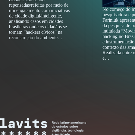
repensadas/refeitas por meio de
No começo do m
um engajamento com iniciativas
pesquisadora e p
de cidade digital/inteligente,
Fariniuk apresen
analisando casos em cidades
da pesquisa de p
brasileiras onde os cidadãos se
intitulada “Movi
tornam “hackers cívicos” na
hacking no Brasil
reconstrução do ambiente…
e instrumentação
contexto das smar
Realizada entre 
e…