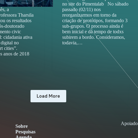
no site do Pimentalab No sábado
ês, a
passado (02/11) nos
rofessora Tharsila
reorganizarmos em torno da
tou os resultados
criação de protótipos, formando 3
ós-doutorado
sub-grupos. O processo ainda é
mento civic
bem inicial e dá tempo de todxs
: cidadania ativa
subirem a bordo. Consideramos,
 digital no
todavia,…
t cities”.
os anos de 2018
Load More
Apoiado
Sobre
Pesquisas
Agenda