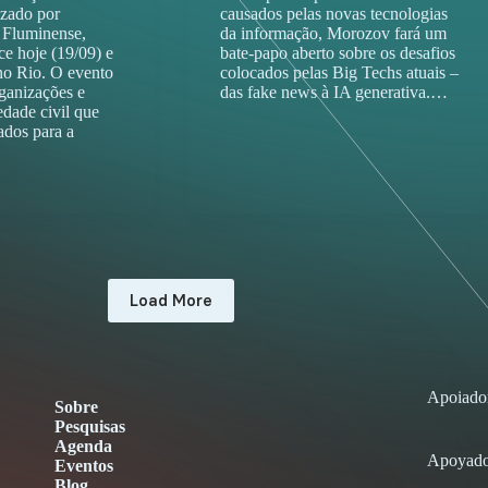
zado por
causados pelas novas tecnologias
 Fluminense,
da informação, Morozov fará um
ce hoje (19/09) e
bate-papo aberto sobre os desafios
no Rio. O evento
colocados pelas Big Techs atuais –
rganizações e
das fake news à IA generativa.…
edade civil que
ados para a
Load More
Apoiado
Sobre
Pesquisas
Agenda
Apoyado
Eventos
Blog