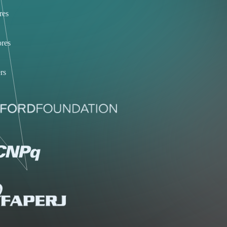
res
res
rs