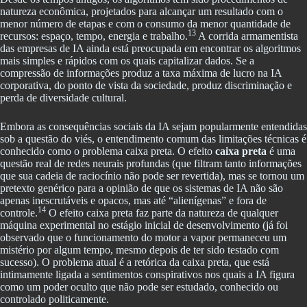
natureza econômica, projetados para alcançar um resultado com o
menor número de etapas e com o consumo da menor quantidade de
13
recursos: espaço, tempo, energia e trabalho.
A corrida armamentista
das empresas de IA ainda está preocupada em encontrar os algoritmos
mais simples e rápidos com os quais capitalizar dados. Se a
compressão de informações produz a taxa máxima de lucro na IA
corporativa, do ponto de vista da sociedade, produz discriminação e
perda de diversidade cultural.
Embora as consequências sociais da IA sejam popularmente entendidas
sob a questão do viés, o entendimento comum das limitações técnicas é
conhecido como o problema caixa preta. O efeito
caixa preta
é uma
questão real de redes neurais profundas (que filtram tanto informações
que sua cadeia de raciocínio não pode ser revertida), mas se tornou um
pretexto genérico para a opinião de que os sistemas de IA não são
apenas inescrutáveis e opacos, mas até “alienígenas” e fora de
14
controle.
O efeito caixa preta faz parte da natureza de qualquer
máquina experimental no estágio inicial de desenvolvimento (já foi
observado que o funcionamento do motor a vapor permaneceu um
mistério por algum tempo, mesmo depois de ter sido testado com
sucesso). O problema atual é a retórica da caixa preta, que está
intimamente ligada a sentimentos conspirativos nos quais a IA figura
como um poder oculto que não pode ser estudado, conhecido ou
controlado politicamente.