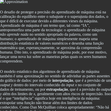
O desafio de proteger a precisão do aprendizado de máquina está na
calibração do equilíbrio entre o subajuste e o superajusta dos dados, o
que é difícil de executar devido a diferentes vieses da máquina.
Aprendizado de máquina é um termo que, tal como “IA”,
antropomorfiza uma parte da tecnologia: o aprendizado de máquina
não aprende nada
no sentido apropriado da palavra, como um
humano; o aprendizado de máquina simplesmente mapeia uma
distribuição estatística de valores numéricos e desenha uma função
matemática que, esperançosamente, se aproxima da compreensão
humana. Dito isto, o aprendizado de máquina pode, por esse motivo,
lançar uma nova luz sobre as maneiras pelas quais os seres humanos
compreendem.
O modelo estatístico dos algoritmos de aprendizado de máquina
também é uma aproximação no sentido de adivinhar as partes ausentes
do gráfico de dados: por meio de
interpolação
, que é a previsão de um
output y
dentro do intervalo conhecido do
input x
no conjunto de
dados de treinamento, ou por
extrapolação
, que é a previsão do
output
y
além dos limites de
x
, geralmente com altos riscos de imprecisão. Isso
é o que “inteligência” significa hoje em inteligência da máquina:
extrapolar uma função não linear além dos limites de dados
conhecidos. Como Dan McQuillian coloca apropriadamente: “Não há