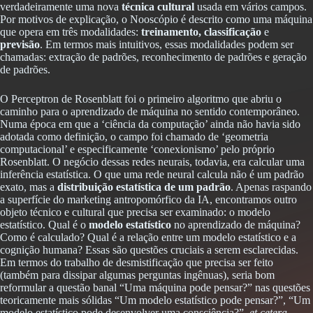
verdadeiramente uma nova
técnica cultural
usada em vários campos.
Por motivos de explicação, o Nooscópio é descrito como uma máquina
que opera em três modalidades:
treinamento, classificação
e
previsão
. Em termos mais intuitivos, essas modalidades podem ser
chamadas: extração de padrões, reconhecimento de padrões e geração
de padrões.
O Perceptron de Rosenblatt foi o primeiro algoritmo que abriu o
caminho para o aprendizado de máquina no sentido contemporâneo.
Numa época em que a ‘ciência da computação’ ainda não havia sido
adotada como definição, o campo foi chamado de ‘geometria
computacional’ e especificamente ‘conexionismo’ pelo próprio
Rosenblatt. O negócio dessas redes neurais, todavia, era calcular uma
inferência estatística. O que uma rede neural calcula não é um padrão
exato, mas a
distribuição estatística de um padrão
. Apenas raspando
a superfície do marketing antropomórfico da IA, encontramos outro
objeto técnico e cultural que precisa ser examinado: o modelo
estatístico. Qual é o
modelo estatístico
no aprendizado de máquina?
Como é calculado? Qual é a relação entre um modelo estatístico e a
cognição humana? Essas são questões cruciais a serem esclarecidas.
Em termos do trabalho de desmistificação que precisa ser feito
(também para dissipar algumas perguntas ingênuas), seria bom
reformular a questão banal “Uma máquina pode pensar?” nas questões
teoricamente mais sólidas “Um modelo estatístico pode pensar?”, “Um
modelo estatístico pode desenvolver uma consciência?”,
et cetera
.