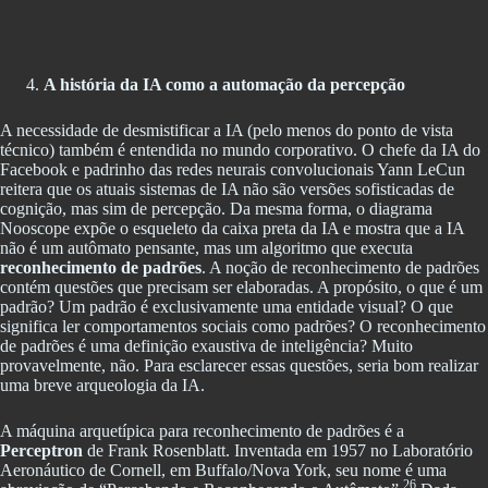
A história da IA como a automação da percepção
A necessidade de desmistificar a IA (pelo menos do ponto de vista
técnico) também é entendida no mundo corporativo. O chefe da IA do
Facebook e padrinho das redes neurais convolucionais Yann LeCun
reitera que os atuais sistemas de IA não são versões sofisticadas de
cognição, mas sim de percepção. Da mesma forma, o diagrama
Nooscope expõe o esqueleto da caixa preta da IA e mostra que a IA
não é um autômato pensante, mas um algoritmo que executa
reconhecimento de padrões
. A noção de reconhecimento de padrões
contém questões que precisam ser elaboradas. A propósito, o que é um
padrão? Um padrão é exclusivamente uma entidade visual? O que
significa ler comportamentos sociais como padrões? O reconhecimento
de padrões é uma definição exaustiva de inteligência? Muito
provavelmente, não. Para esclarecer essas questões, seria bom realizar
uma breve arqueologia da IA.
A máquina arquetípica para reconhecimento de padrões é a
Perceptron
de Frank Rosenblatt. Inventada em 1957 no Laboratório
Aeronáutico de Cornell, em Buffalo/Nova York, seu nome é uma
26