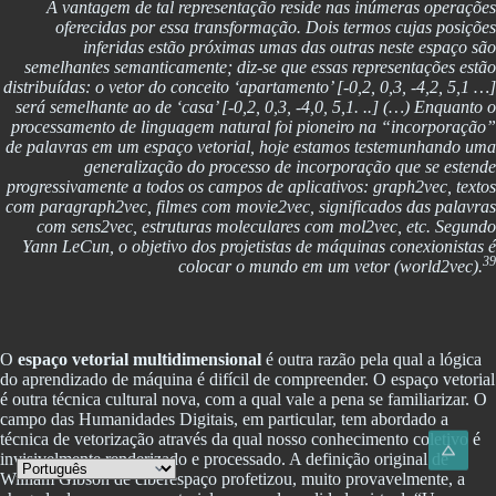
A vantagem de tal representação reside nas inúmeras operações
oferecidas por essa transformação. Dois termos cujas posições
inferidas estão próximas umas das outras neste espaço são
semelhantes semanticamente; diz-se que essas representações estão
distribuídas: o vetor do conceito ‘apartamento’ [-0,2, 0,3, -4,2, 5,1 …]
será semelhante ao de ‘casa’ [-0,2, 0,3, -4,0, 5,1. ..] (…) Enquanto o
processamento de linguagem natural foi pioneiro na “incorporação”
de palavras em um espaço vetorial, hoje estamos testemunhando uma
generalização do processo de incorporação que se estende
progressivamente a todos os campos de aplicativos: graph2vec, textos
com paragraph2vec, filmes com movie2vec, significados das palavras
com sens2vec, estruturas moleculares com mol2vec, etc. Segundo
Yann LeCun, o objetivo dos projetistas de máquinas conexionistas é
39
colocar o mundo em um vetor (world2vec).
O
espaço vetorial multidimensional
é outra razão pela qual a lógica
do aprendizado de máquina é difícil de compreender. O espaço vetorial
é outra técnica cultural nova, com a qual vale a pena se familiarizar. O
campo das Humanidades Digitais, em particular, tem abordado a
técnica de vetorização através da qual nosso conhecimento coletivo é
invisivelmente renderizado e processado. A definição original de
William Gibson de ciberespaço profetizou, muito provavelmente, a