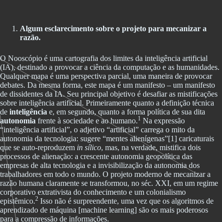
Algum esclarecimento sobre o projeto para mecanizar a
razão.
O Nooscópio é uma cartografia dos limites da inteligência artificial
(IA), destinado a provocar a ciência da computação e as humanidades.
Qualquer mapa é uma perspectiva parcial, uma maneira de provocar
debates. Da mesma forma, este mapa é um manifesto – um manifesto
de dissidentes da IA. Seu principal objetivo é desafiar as mistificações
sobre inteligência artificial. Primeiramente quanto a definição técnica
de
inteligência
e, em segundo, quanto a forma política de sua dita
1
autonomia
frente à sociedade e ao humano.
Na expressão
“inteligência artificial”, o adjetivo “artificial” carrega o mito da
autonomia da tecnologia: sugere “mentes alienígenas”[1] caricaturais
que se auto-reproduzem
in sílico
, mas, na verdade, mistifica dois
processos de alienação: a crescente autonomia geopolítica das
empresas de alta tecnologia e a invisibilização da autonomia dos
trabalhadores em todo o mundo. O projeto moderno de mecanizar a
razão humana claramente se transformou, no séc. XXI, em um regime
corporativo extrativista do conhecimento e um colonialismo
2
epistêmico.
Isso não é surpreendente, uma vez que os algoritmos de
aprendizado de máquina [machine learning] são os mais poderosos
para a compressão de informações.