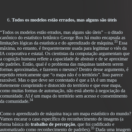
Todos os modelos estão errados, mas alguns são úteis
“Todos os modelos estão errados, mas alguns são úteis” – o ditado
canônico do estatístico britânico George Box há muito encapsula as
33
limitações lógicas da estatística e do aprendizado de máquina.
Essa
máxima, no entanto, é frequentemente usada para legitimar o viés da
IA corporativa e estatal. Os cientistas da computação argumentam que
a cognição humana reflete a capacidade de abstrair e de se aproximar
de padrões. Então, qual é o problema das máquinas tambem serem
formas aproximadas, e fazerem o mesmo? Dentro desse argumento, é
repetido retoricamente que “o mapa não é o território”. Isso parece
razoável. Mas o que deve ser contestado é que a IA é um mapa
fortemente comprimido e distorcido do território e que esse mapa,
como muitas formas de automação, não está aberto à negociação da
comunidade. AI é um mapa do território sem acesso e consentimento
34
da comunidade.
Como o aprendizado de máquina traça um mapa estatístico do mundo?
Vamos encarar o caso específico do reconhecimento de imagens (a
forma básica do
trabalho de percepção
, que foi codificado e
35
automatizado como reconhecimento de padrões).
Dada uma imagem