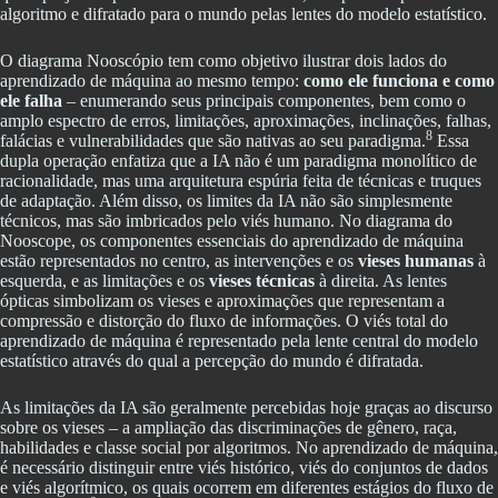
algoritmo e difratado para o mundo pelas lentes do modelo estatístico.
O diagrama Nooscópio tem como objetivo ilustrar dois lados do
aprendizado de máquina ao mesmo tempo:
como ele funciona e como
ele falha
– enumerando seus principais componentes, bem como o
amplo espectro de erros, limitações, aproximações, inclinações, falhas,
8
falácias e vulnerabilidades que são nativas ao seu paradigma.
Essa
dupla operação enfatiza que a IA não é um paradigma monolítico de
racionalidade, mas uma arquitetura espúria feita de técnicas e truques
de adaptação. Além disso, os limites da IA não são simplesmente
técnicos, mas são imbricados pelo viés humano. No diagrama do
Nooscope, os componentes essenciais do aprendizado de máquina
estão representados no centro, as intervenções e os
vieses humanas
à
esquerda, e as limitações e os
vieses
técnicas
à direita. As lentes
ópticas simbolizam os vieses e aproximações que representam a
compressão e distorção do fluxo de informações. O viés total do
aprendizado de máquina é representado pela lente central do modelo
estatístico através do qual a percepção do mundo é difratada.
As limitações da IA são geralmente percebidas hoje graças ao discurso
sobre os vieses – a ampliação das discriminações de gênero, raça,
habilidades e classe social por algoritmos. No aprendizado de máquina,
é necessário distinguir entre viés histórico, viés do conjuntos de dados
e viés algorítmico, os quais ocorrem em diferentes estágios do fluxo de