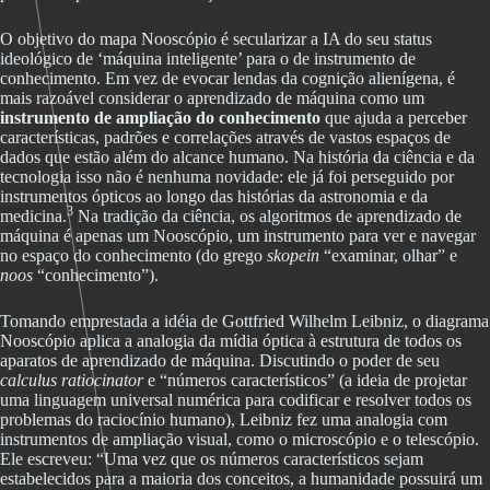
O objetivo do mapa Nooscópio é secularizar a IA do seu status
ideológico de ‘máquina inteligente’ para o de instrumento de
conhecimento. Em vez de evocar lendas da cognição alienígena, é
mais razoável considerar o aprendizado de máquina como um
instrumento de ampliação do conhecimento
que ajuda a perceber
características, padrões e correlações através de vastos espaços de
dados que estão além do alcance humano. Na história da ciência e da
tecnologia isso não é nenhuma novidade: ele já foi perseguido por
instrumentos ópticos ao longo das histórias da astronomia e da
3
medicina.
Na tradição da ciência, os algoritmos de aprendizado de
máquina é apenas um Nooscópio, um instrumento para ver e navegar
no espaço do conhecimento (do grego
skopein
“examinar, olhar” e
noos
“conhecimento”).
Tomando emprestada a idéia de Gottfried Wilhelm Leibniz, o diagrama
Nooscópio aplica a analogia da mídia óptica à estrutura de todos os
aparatos de aprendizado de máquina. Discutindo o poder de seu
calculus ratiocinator
e “números característicos” (a ideia de projetar
uma linguagem universal numérica para codificar e resolver todos os
problemas do raciocínio humano), Leibniz fez uma analogia com
instrumentos de ampliação visual, como o microscópio e o telescópio.
Ele escreveu: “Uma vez que os números característicos sejam
estabelecidos para a maioria dos conceitos, a humanidade possuirá um