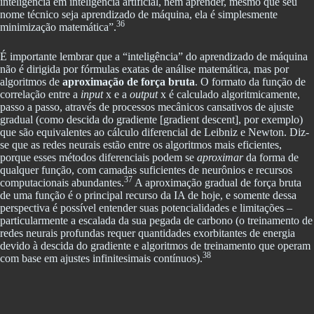
inteligência em inteligência artificial, nem aprender, mesmo que seu
nome técnico seja aprendizado de máquina, ela é simplesmente
36
minimização matemática”.
É importante lembrar que a “inteligência” do aprendizado de máquina
não é dirigida por fórmulas exatas de análise matemática, mas por
algoritmos de
aproximação de força bruta
. O formato da função de
correlação entre a
input
x e a
output
x é calculado algoritmicamente,
passo a passo, através de processos mecânicos cansativos de ajuste
gradual (como descida do gradiente [gradient descent], por exemplo)
que são equivalentes ao cálculo diferencial de Leibniz e Newton. Diz-
se que as redes neurais estão entre os algoritmos mais eficientes,
porque esses métodos diferenciais podem se
aproximar
da forma de
qualquer função, com camadas suficientes de neurônios e recursos
37
computacionais abundantes.
A aproximação gradual de força bruta
de uma função é o principal recurso da IA de hoje, e somente dessa
perspectiva é possível entender suas potencialidades e limitações –
particularmente a escalada da sua pegada de carbono (o treinamento de
redes neurais profundas requer quantidades exorbitantes de energia
devido à descida do gradiente e algoritmos de treinamento que operam
38
com base em ajustes infinitesimais contínuos).