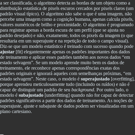
a ser classificada, o algoritmo detecta as bordas de um objeto como a
distribuição estatística de pixels escuros cercados por pixels claros (um
padrão visual típico). O algoritmo não sabe o que é uma imagem, não
percebe uma imagem como a cognição humana, apenas calcula pixels,
valores numéricos de brilho e proximidade. O algoritmo é programado
para registrar apenas a borda escura de um perfil (que se ajusta no
padrão desejado) e não, exatamente, todos os pixels da imagem (o que
resultaria em um superajuste e na repetição de todo o campo visual).
Diz-se que um modelo estatístico é treinado com sucesso quando pode
ajustar
[fit] elegantemente apenas os padrões importantes dos dados
de treinamento e aplicar esses padrões também aos novos dados “em
estado selvagem”. Se um modelo aprende muito bem os dados de
treinamento, ele reconhece apenas correspondências exatas dos
padrões originais e ignorará aqueles com semelhanças próximas, “em
estado selvagem”. Neste caso, o modelo é
superajustado
[overfitting],
porque aprendeu meticulosamente tudo (incluindo os ruídos) e não é
capaz de distinguir um padrão de seu
background
. Por outro lado, o
modelo é
subajustado
[underfitting] quando não for capaz de detectar
padrões significativos a partir dos dados de treinamento. As noções de
superajuste, ajuste e subajuste de dados podem ser visualizadas em um
plano cartesiano.