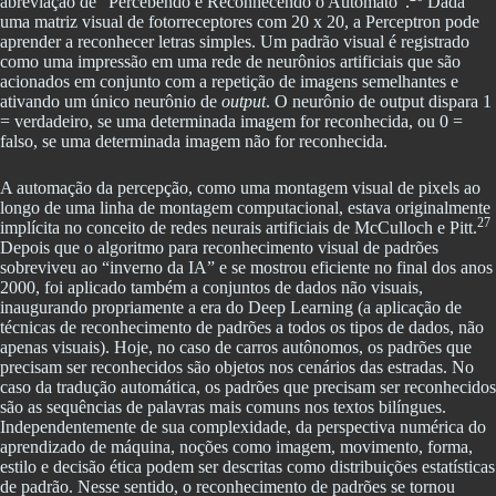
abreviação de “Percebendo e Reconhecendo o Autômato”.
Dada
uma matriz visual de fotorreceptores com 20 x 20, a Perceptron pode
aprender a reconhecer letras simples. Um padrão visual é registrado
como uma impressão em uma rede de neurônios artificiais que são
acionados em conjunto com a repetição de imagens semelhantes e
ativando um único neurônio de
output
. O neurônio de output dispara 1
= verdadeiro, se uma determinada imagem for reconhecida, ou 0 =
falso, se uma determinada imagem não for reconhecida.
A automação da percepção, como uma montagem visual de pixels ao
longo de uma linha de montagem computacional, estava originalmente
27
implícita no conceito de redes neurais artificiais de McCulloch e Pitt.
Depois que o algoritmo para reconhecimento visual de padrões
sobreviveu ao “inverno da IA” e se mostrou eficiente no final dos anos
2000, foi aplicado também a conjuntos de dados não visuais,
inaugurando propriamente a era do Deep Learning (a aplicação de
técnicas de reconhecimento de padrões a todos os tipos de dados, não
apenas visuais). Hoje, no caso de carros autônomos, os padrões que
precisam ser reconhecidos são objetos nos cenários das estradas. No
caso da tradução automática, os padrões que precisam ser reconhecidos
são as sequências de palavras mais comuns nos textos bilíngues.
Independentemente de sua complexidade, da perspectiva numérica do
aprendizado de máquina, noções como imagem, movimento, forma,
estilo e decisão ética podem ser descritas como distribuições estatísticas
de padrão. Nesse sentido, o reconhecimento de padrões se tornou