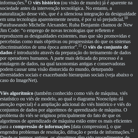
9
informações.
O
viés histórico
(ou visão de mundo) já é aparente na
sociedade antes da intervenção tecnológica. No entanto, a
naturalização desse viés, que é a silenciosa integração da desigualdade
10
em uma tecnologia aparentemente neutra, é por si só prejudicial.
Parafraseando Michelle Alexander, Ruha Benjamin chamou de New
Jim Code: “o emprego de novas tecnologias que refletem e
reproduzem as desigualdades existentes, mas que são promovidas e
percebidas como mais objetivas ou progressistas do que os sistemas
11
discriminatórios de uma época anterior”.
O
viés do conjunto de
dados
é introduzido através da preparação do treinamento de dados
por operadores humanos. A parte mais delicada do processo é a
rotulagem de dados, na qual taxonomias antigas e conservadoras
podem causar uma visão distorcida do mundo, deturpando
diversidades sociais e exacerbando hierarquias sociais (veja abaixo o
caso do ImageNet).
Viés algorítmico
(também conhecido como viés de máquina, viés
estatístico ou viés de modelo, ao qual o diagrama Nooscópio dá
atenção especial) é a ampliação adicional do viés histórico e viés do
conjuntos de dados por algoritmos de aprendizado de máquina. O
problema do viés se originou principalmente do fato de que os
algoritmos de aprendizado de máquina estão entre os mais eficientes
para a
compressão de informações
[data compression], o que
12
engendra problemas de resolução, difração e perda de informações.
Desde os tempos antigos, os algoritmos têm sido procedimentos de