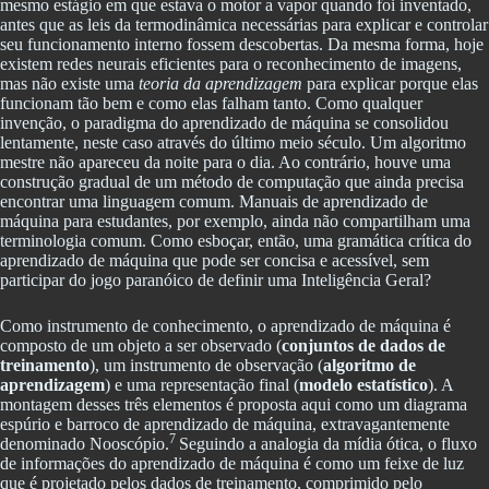
mesmo estágio em que estava o motor a vapor quando foi inventado,
antes que as leis da termodinâmica necessárias para explicar e controlar
seu funcionamento interno fossem descobertas. Da mesma forma, hoje
existem redes neurais eficientes para o reconhecimento de imagens,
mas não existe uma
teoria da aprendizagem
para explicar porque elas
funcionam tão bem e como elas falham tanto. Como qualquer
invenção, o paradigma do aprendizado de máquina se consolidou
lentamente, neste caso através do último meio século. Um algoritmo
mestre não apareceu da noite para o dia. Ao contrário, houve uma
construção gradual de um método de computação que ainda precisa
encontrar uma linguagem comum. Manuais de aprendizado de
máquina para estudantes, por exemplo, ainda não compartilham uma
terminologia comum. Como esboçar, então, uma gramática crítica do
aprendizado de máquina que pode ser concisa e acessível, sem
participar do jogo paranóico de definir uma Inteligência Geral?
Como instrumento de conhecimento, o aprendizado de máquina é
composto de um objeto a ser observado (
conjuntos de dados de
treinamento
), um instrumento de observação (
algoritmo de
aprendizagem
) e uma representação final (
modelo estatístico
). A
montagem desses três elementos é proposta aqui como um diagrama
espúrio e barroco de aprendizado de máquina, extravagantemente
7
denominado Nooscópio.
Seguindo a analogia da mídia ótica, o fluxo
de informações do aprendizado de máquina é como um feixe de luz
que é projetado pelos dados de treinamento, comprimido pelo