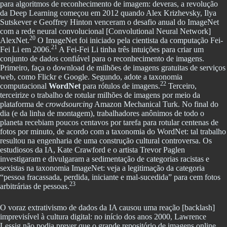
para algoritmos de reconhecimento de imagem: deveras, a revolução
da Deep Learning começou em 2012 quando Alex Krizhevsky, Ilya
Sutskever e Geoffrey Hinton venceram o desafio anual do ImageNet
com a rede neural convolucional [Convolutional Neural Network]
20
AlexNet.
O ImageNet foi iniciado pela cientista da computação Fei-
21
Fei Li em 2006.
A Fei-Fei Li tinha três intuições para criar um
conjunto de dados confiável para o reconhecimento de imagens.
Primeiro, faça o download de milhões de imagens gratuitas de serviços
web, como Flickr e Google. Segundo, adote a taxonomia
22
computacional
WordNet
para rótulos de imagens.
Terceiro,
terceirize o trabalho de rotular milhões de imagens por meio da
plataforma de
crowdsourcing
Amazon Mechanical Turk. No final do
dia (e da linha de montagem), trabalhadores anônimos de todo o
planeta recebiam poucos centavos por tarefa para rotular centenas de
fotos por minuto, de acordo com a taxonomia do WordNet: tal trabalho
resultou na engenharia de uma construção cultural controversa. Os
estudiosos da IA, Kate Crawford e o artista Trevor Paglen
investigaram e divulgaram a sedimentação de categorias racistas e
sexistas na taxonomia ImageNet: veja a legitimação da categoria
“pessoa fracassada, perdida, iniciante e mal-sucedida” para cem fotos
23
arbitrárias de pessoas.
O voraz extrativismo de dados da IA causou uma reação [backlash]
imprevisível à cultura digital: no início dos anos 2000, Lawrence
Lessig não podia prever que o grande repositório de imagens online