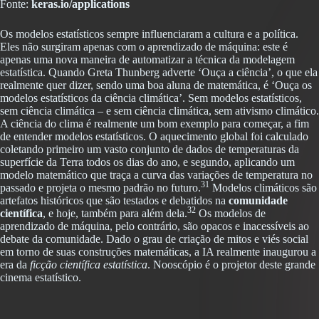
Fonte:
keras.io/applications
Os modelos estatísticos sempre influenciaram a cultura e a política.
Eles não surgiram apenas com o aprendizado de máquina: este é
apenas uma nova maneira de automatizar a técnica da modelagem
estatística. Quando Greta Thunberg adverte ‘Ouça a ciência’, o que ela
realmente quer dizer, sendo uma boa aluna de matemática, é ‘Ouça os
modelos estatísticos da ciência climática’. Sem modelos estatísticos,
sem ciência climática – e sem ciência climática, sem ativismo climático.
A ciência do clima é realmente um bom exemplo para começar, a fim
de entender modelos estatísticos. O aquecimento global foi calculado
coletando primeiro um vasto conjunto de dados de temperaturas da
superfície da Terra todos os dias do ano, e segundo, aplicando um
modelo matemático que traça a curva das variações de temperatura no
31
passado e projeta o mesmo padrão no futuro.
Modelos climáticos são
artefatos históricos que são testados e debatidos na
comunidade
32
científica
, e hoje, também para além dela.
Os modelos de
aprendizado de máquina, pelo contrário, são opacos e inacessíveis ao
debate da comunidade. Dado o grau de criação de mitos e viés social
em torno de suas construções matemáticas, a IA realmente inaugurou a
era da
ficção científica estatística
. Nooscópio é o projetor deste grande
cinema estatístico.