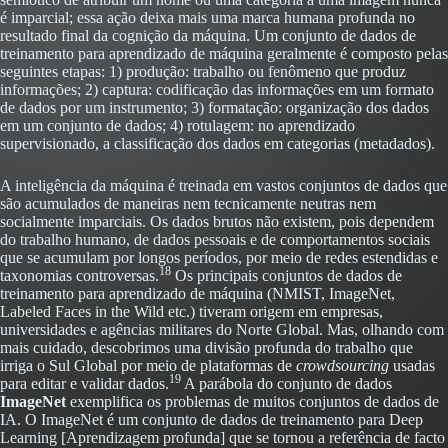
é imparcial; essa ação deixa mais uma marca humana profunda no
resultado final da cognição da máquina. Um conjunto de dados de
treinamento para aprendizado de máquina geralmente é composto pelas
seguintes etapas: 1) produção: trabalho ou fenômeno que produz
informações; 2) captura: codificação das informações em um formato
de dados por um instrumento; 3) formatação: organização dos dados
em um conjunto de dados; 4) rotulagem: no aprendizado
supervisionado, a classificação dos dados em categorias (metadados).
A inteligência da máquina é treinada em vastos conjuntos de dados que
são acumulados de maneiras nem tecnicamente neutras nem
socialmente imparciais. Os dados brutos não existem, pois dependem
do trabalho humano, de dados pessoais e de comportamentos sociais
que se acumulam por longos períodos, por meio de redes estendidas e
18
taxonomias controversas.
Os principais conjuntos de dados de
treinamento para aprendizado de máquina (NMIST, ImageNet,
Labeled Faces in the Wild etc.) tiveram origem em empresas,
universidades e agências militares do Norte Global. Mas, olhando com
mais cuidado, descobrimos uma divisão profunda do trabalho que
irriga o Sul Global por meio de plataformas de
crowdsourcing
usadas
19
para editar e validar dados.
A parábola do conjunto de dados
ImageNet
exemplifica os problemas de muitos conjuntos de dados de
IA. O ImageNet é um conjunto de dados de treinamento para Deep
Learning [Aprendizagem profunda] que se tornou a referência de facto