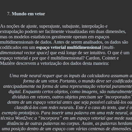
Mundo em vetor
As noções de ajuste, superajuste, subajuste, interpolação e
extrapolação podem ser facilmente visualizadas em duas dimensões,
mas os modelos estatísticos geralmente operam em espaços
multidimensionais de dados. Antes de serem analisados, os dados são
codificados em um
espaço vetorial multidimensional
[
multi-
dimensional vector space]
que está longe de ser intuitivo. O que é um
espaço vetorial e por que é multidimensional? Cardon, Cointet e
Mazière descrevem a vetorização dos dados desta maneira:
Uma rede neural requer que os inputs da calculadora assumam a
forma de um vetor. Portanto, o mundo deve ser codificado
antecipadamente na forma de uma representação vetorial puramente
digital. Enquanto certos objetos, como imagens, são naturalmente
divididos em vetores, outros objetos precisam ser ´incorporados´
dentro de um espaço vetorial antes que seja possível calculá-los ou
classificá-los com redes neurais. Este é o caso do texto, que é o
exemplo prototípico. Para inserir uma palavra em uma rede neural, a
técnica Word2vec a “incorpora” em um espaço vetorial que mede sua
distância de outras palavras no corpus. Assim, as palavras herdam
uma posição dentro de um espaço com várias centenas de dimensões.