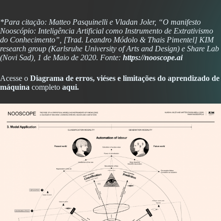
*Para citação: Matteo Pasquinelli e Vladan Joler, “O manifesto
Nooscópio: Inteligência Artificial como Instrumento de Extrativismo
do Conhecimento”, [Trad. Leandro Módolo & Thais Pimentel] KIM
research group (Karlsruhe University of Arts and Design) e Share Lab
(Novi Sad), 1 de Maio de 2020. Fonte:
https://nooscope.ai
Acesse o
Diagrama de erros, viéses e limitações do aprendizado de
máquina
completo
aqui.