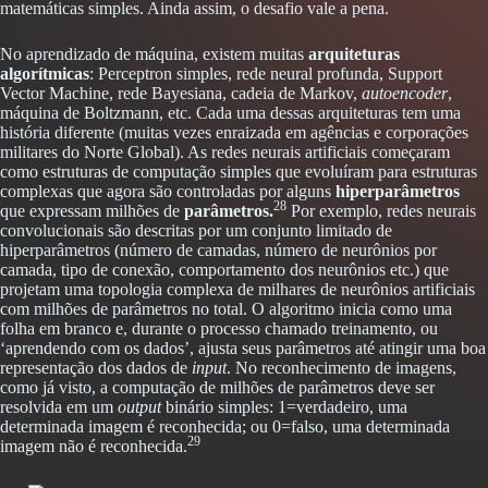
matemáticas simples. Ainda assim, o desafio vale a pena.
No aprendizado de máquina, existem muitas
arquiteturas
algorítmicas
: Perceptron simples, rede neural profunda, Support
Vector Machine, rede Bayesiana, cadeia de Markov,
autoencoder
,
máquina de Boltzmann, etc. Cada uma dessas arquiteturas tem uma
história diferente (muitas vezes enraizada em agências e corporações
militares do Norte Global). As redes neurais artificiais começaram
como estruturas de computação simples que evoluíram para estruturas
complexas que agora são controladas por alguns
hiperparâmetros
28
que expressam milhões de
parâmetros
.
Por exemplo, redes neurais
convolucionais são descritas por um conjunto limitado de
hiperparâmetros (número de camadas, número de neurônios por
camada, tipo de conexão, comportamento dos neurônios etc.) que
projetam uma topologia complexa de milhares de neurônios artificiais
com milhões de parâmetros no total. O algoritmo inicia como uma
folha em branco e, durante o processo chamado treinamento, ou
‘aprendendo com os dados’, ajusta seus parâmetros até atingir uma boa
representação dos dados de
input
. No reconhecimento de imagens,
como já visto, a computação de milhões de parâmetros deve ser
resolvida em um
output
binário simples: 1=verdadeiro, uma
determinada imagem é reconhecida; ou 0=falso, uma determinada
29
imagem não é reconhecida.