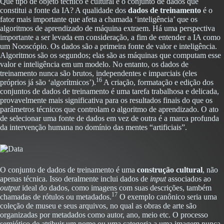
Que tipo de objeto técnico e cultural é o conjunto de dados que
constitui a fonte da IA? A qualidade dos
dados de treinamento
é o
fator mais importante que afeta a chamada ‘inteligência’ que os
algoritmos de aprendizado de máquina extraem. Há uma perspectiva
importante a ser levada em consideração, a fim de entender a IA como
um Nooscópio. Os dados são a primeira fonte de valor e inteligência.
Algoritmos são os segundos; elas são as máquinas que computam esse
valor e inteligência em um modelo. No entanto, os dados de
treinamento nunca são brutos, independentes e imparciais (eles
16
próprios já são ‘algorítmicos’).
A criação, formatação e edição dos
conjuntos de dados de treinamento é uma tarefa trabalhosa e delicada,
provavelmente mais significativa para os resultados finais do que os
parâmetros técnicos que controlam o algoritmo de aprendizado. O ato
de selecionar uma fonte de dados em vez de outra é a marca profunda
da intervenção humana no domínio das mentes “artificiais”.
O conjunto de dados de treinamento é uma
construção cultural
, não
apenas técnica. Isso deralmente inclui dados de
input
associados ao
output
ideal do dados, como imagens com suas descrições, também
17
chamadas de rótulos ou metadados.
O exemplo canônico seria uma
coleção de museu e seus arquivos, no qual as obras de arte são
organizadas por metadados como autor, ano, meio etc. O processo
semiótico de atribuir um nome ou uma categoria a uma imagem nunca