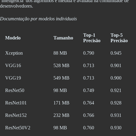
‘inteligência’ dos algoritmos é medida e avaliada na comunidade de
desenvolvedores.
Documentação por modelos individuais
Top-1
Top-5
Modelo
Tamanho
Precisão
Precisão
Xception
88 MB
0.790
0.945
VGG16
528 MB
0.713
0.901
VGG19
549 MB
0.713
0.900
ResNet50
98 MB
0.749
0.921
ResNet101
171 MB
0.764
0.928
ResNet152
232 MB
0.766
0.931
ResNet50V2
98 MB
0.760
0.930