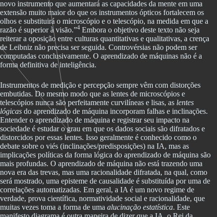
novo instrumento que aumentará as capacidades da mente em uma
extensão muito maior do que os instrumentos ópticos fortalecem os
olhos e substituirá o microscópio e o telescópio, na medida em que a
4
razão é superior à visão.”
Embora o objetivo deste texto não seja
reiterar a oposição entre culturas quantitativas e qualitativas, a crença
de Leibniz não precisa ser seguida. Controvérsias não podem ser
computadas conclusivamente. O aprendizado de máquinas não é a
forma definitiva de inteligência.
Instrumentos de medição e percepção sempre vêm com distorções
embutidas. Do mesmo modo que as lentes de microscópios e
telescópios nunca são perfeitamente curvilíneas e lisas, as
lentes
lógicas
do aprendizado de máquina incorporam falhas e inclinações.
Entender o aprendizado de máquina e registrar seu impacto na
sociedade é estudar o grau em que os dados sociais são difratados e
distorcidos por essas lentes. Isso geralmente é conhecido como o
debate sobre o viés (inclinações/predisposições) na IA, mas as
implicações políticas da forma lógica do aprendizado de máquina são
mais profundas. O aprendizado de máquina não está trazendo uma
nova era das trevas, mas uma racionalidade difratada, na qual, como
será mostrado, uma episteme de causalidade é substituída por uma de
correlações automatizadas. Em geral, a IA é um novo regime de
verdade, prova científica, normatividade social e racionalidade, que
muitas vezes toma a forma de uma
alucinação estatística
. Este
manifesto diagrama é outra maneira de dizer que a IA, o Rei da