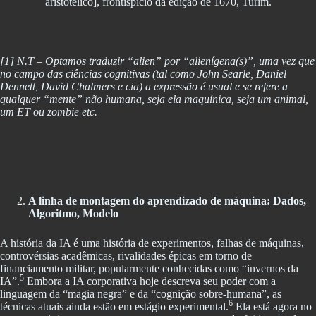
aristotélico], frontispício da edição de 1670, Turim.
[1] N.T – Optamos traduzir “alien” por “alienígena(s)”, uma vez que
no campo das ciências cognitivas (tal como John Searle, Daniel
Dennett, David Chalmers e cia) a expressão é usual e se refere a
qualquer “mente” não humana, seja ela maquínica, seja um animal,
um ET ou zombie etc.
A linha de montagem do aprendizado de máquina: Dados,
Algoritmo, Modelo
A história da IA é uma história de experimentos, falhas de máquinas,
controvérsias acadêmicas, rivalidades épicas em torno de
financiamento militar, popularmente conhecidas como “invernos da
5
IA”.
Embora a IA corporativa hoje descreva seu poder com a
linguagem da “magia negra” e da “cognição sobre-humana”, as
6
técnicas atuais ainda estão em estágio experimental.
Ela está agora no