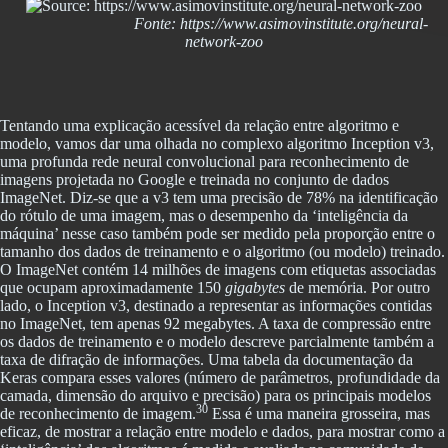
Fonte: https://www.asimovinstitute.org/neural-
network-zoo
Tentando uma explicação acessível da relação entre algoritmo e
modelo, vamos dar uma olhada no complexo algoritmo Inception v3,
uma profunda rede neural convolucional para reconhecimento de
imagens projetada no Google e treinada no conjunto de dados
ImageNet. Diz-se que a v3 tem uma precisão de 78% na identificação
do rótulo de uma imagem, mas o desempenho da ‘inteligência da
máquina’ nesse caso também pode ser medido pela proporção entre o
tamanho dos dados de treinamento e o algoritmo (ou modelo) treinado.
O ImageNet contém 14 milhões de imagens com etiquetas associadas
que ocupam aproximadamente 150
gigabytes
de memória. Por outro
lado, o Inception v3, destinado a representar as informações contidas
no ImageNet, tem apenas 92 megabytes. A taxa de compressão entre
os dados de treinamento e o modelo descreve parcialmente também a
taxa de difração de informações. Uma tabela da documentação da
Keras compara esses valores (número de parâmetros, profundidade da
camada, dimensão do arquivo e precisão) para os principais modelos
30
de reconhecimento de imagem.
Essa é uma maneira grosseira, mas
eficaz, de mostrar a relação entre modelo e dados, para mostrar como a