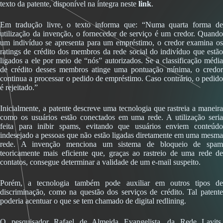
texto da patente, disponível na íntegra neste
link
.
Em tradução livre, o texto informa que: “Numa quarta forma de
utilização da invenção, o fornecedor de serviço é um credor. Quando
um indivíduo se apresenta para um empréstimo, o credor examina os
ratings de crédito dos membros da rede social do indivíduo que estão
ligados a ele por meio de “nós” autorizados. Se a classificação média
de crédito desses membros atinge uma pontuação mínima, o credor
continua a processar o pedido de empréstimo. Caso contrário, o pedido
é rejeitado.”
Inicialmente, a patente descreve uma tecnologia que rastreia a maneira
como os usuários estão conectados em uma rede. A utilização seria
feita para inibir spams, evitando que usuários enviem conteúdo
indesejado a pessoas que não estão ligadas diretamente em uma mesma
rede. A invenção menciona um sistema de bloqueio de spam
teoricamente mais eficiente que, graças ao rastreio de uma rede de
contatos, consegue determinar a validade de um e-mail suspeito.
Porém, a tecnologia também pode auxiliar em outros tipos de
discriminação, como na questão dos serviços de crédito. Tal patente
poderia acentuar o que se tem chamado de digital redlining.
O pesquisador Rafael de Almeida Evangelista, da Rede Lavits,