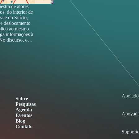
tra de atores
os, do interior de
ale do Silício,
de deslocamento
blico ao mesmo
ga informações à
 No discurso, o…
Apoiado
Sobre
Pesquisas
Agenda
Apoyado
Eventos
Blog
Contato
Supporte