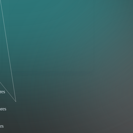
res
res
rs