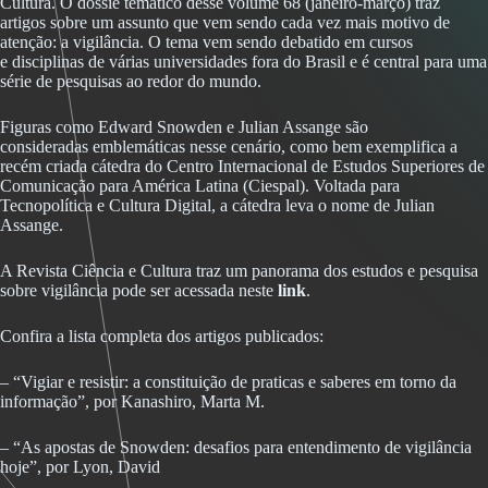
Cultura. O dossiê temático desse volume 68 (janeiro-março) traz
artigos sobre um assunto que vem sendo cada vez mais motivo de
atenção: a vigilância. O tema vem sendo debatido em cursos
e disciplinas de várias universidades fora do Brasil e é central para uma
série de pesquisas ao redor do mundo.
Figuras como Edward Snowden e Julian Assange são
consideradas emblemáticas nesse cenário, como bem exemplifica a
recém criada cátedra do Centro Internacional de Estudos Superiores de
Comunicação para América Latina (Ciespal). Voltada para
Tecnopolítica e Cultura Digital, a cátedra leva o nome de Julian
Assange.
A Revista Ciência e Cultura traz um panorama dos estudos e pesquisa
sobre vigilância pode ser acessada neste
link
.
Confira a lista completa dos artigos publicados:
– “Vigiar e resistir: a constituição de praticas e saberes em torno da
informação”, por Kanashiro, Marta M.
– “As apostas de Snowden: desafios para entendimento de vigilância
hoje”, por Lyon, David