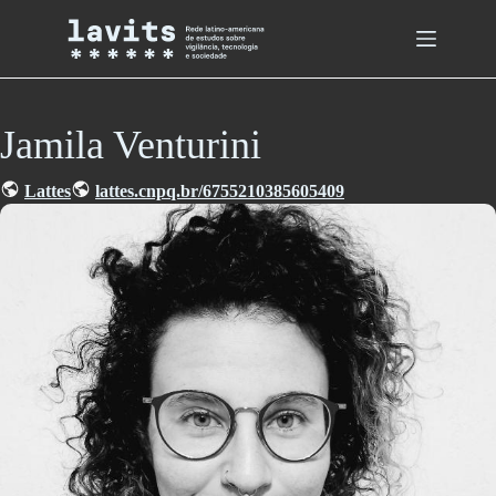
Skip
to
content
Jamila Venturini
Lattes
lattes.cnpq.br/6755210385605409