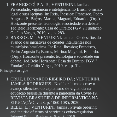
FRANCISCO, P. A. P. ; VENTURINI, Jamila .
Privacidade, vigilância e inteligência no Brasil: o marco
legal e suas lacunas. In: Reia, Jhessica; Francisco, Pedro
Augusto P.; Barros, Marina; Magrani, Eduardo. (Org.).
Horizonte presente: tecnologia e sociedade em debate.
1ed.Belo Horizonte: Casa do Direito; FGV ? Fundação
Getúlio Vargas, 2019, v. , p. 283-.
BARROS, M. ; VENTURINI, Jamila . Os desafios do
avanço das iniciativas de cidades inteligentes nos
municípios brasileiros. In: Reia, Jhessica; Francisco,
Pedro Augusto P.; Barros, Marina; Magrani, Eduardo.
(Org.). Horizonte presente: tecnologia e sociedade em
debate. 1ed.Belo Horizonte: Casa do Direito; FGV ?
Fundação Getúlio Vargas, 2019, v. , p. 31-.
Principais artigos
CRUZ, LEONARDO RIBEIRO DA ; VENTURINI,
JAMILA RODRIGUES . Neoliberalismo e crise: o
avanço silencioso do capitalismo de vigilância na
educação brasileira durante a pandemia da Covid-19.
REVISTA BRASILEIRA DE INFORMÁTICA NA
EDUCAÇÃO, v. 28, p. 1060-1085, 2020.
BELLI, L. ; VENTURINI, Jamila . Private ordering
and the rise of terms of service as cyber-regulation.
Internet Policy Review, v. 5, p. 3, 2016.