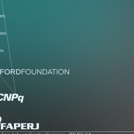
res
res
rs