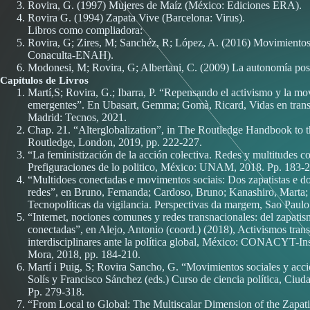
Rovira, G. (1997) Mujeres de Maíz (México: Ediciones ERA).
Rovira G. (1994) Zapata Vive (Barcelona: Virus).
Libros como compliadora:
Rovira, G; Zires, M; Sanchéz, R; López, A. (2016) Movimientos
Conaculta-ENAH).
Modonesi, M; Rovira, G; Albertani, C. (2009) La autonomía p
Capítulos de Livros
Martí,S; Rovira, G.; Ibarra, P. “Repensando el activismo y la mo
emergentes”. En Ubasart, Gemma; Gomà, Ricard, Vidas en transici
Madrid: Tecnos, 2021.
Chap. 21. “Alterglobalization”, in The Routledge Handbook to t
Routledge, London, 2019, pp. 222-227.
“La feministización de la acción colectiva. Redes y multitudes 
Prefiguraciones de lo politico, México: UNAM, 2018. Pp. 183-2
“Multidoes conectadas e movimentos sociais: Dos zapatistas e d
redes”, en Bruno, Fernanda; Cardoso, Bruno; Kanashiro, Marta;
Tecnopolíticas da vigilancia. Perspectivas da margem, Sao Paul
“Internet, nociones comunes y redes transnacionales: del zapatism
conectadas”, en Alejo, Antonio (coord.) (2018), Activismos tra
interdisciplinares ante la política global, México: CONACYT-Ins
Mora, 2018, pp. 184-210.
Martí i Puig, S; Rovira Sancho, G. “Movimientos sociales y acci
Solís y Francisco Sánchez (eds.) Curso de ciencia política, Ciu
Pp. 279-318.
“From Local to Global: The Multiscalar Dimension of the Zapati