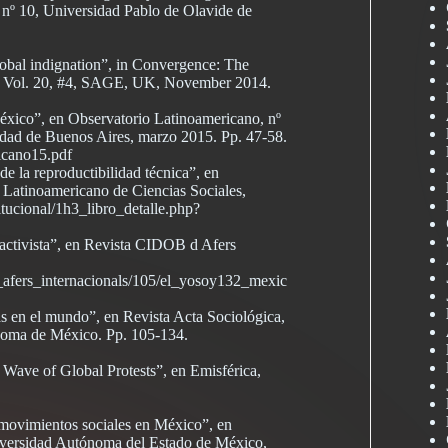
 nº 10, Universidad Pablo de Olavide de
global indignation”, in Convergence: The
s, Vol. 20, #4, SAGE, UK, November 2014.
México”, en Observatorio Latinoamericano, nº
sidad de Buenos Aires, marzo 2015. Pp. 47-58.
ricano15.pdf
de la reproductibilidad técnica”, en
Latinoamericano de Ciencias Sociales,
tucional/1h3_libro_detalle.php?
activista”, en Revista CIDOB d Afers
d_afers_internacionals/105/el_yosoy132_mexic
tas en el mundo”, en Revista Acta Sociológica,
noma de México. Pp. 105-134.
Wave of Global Protests”, en Emisférica,
 movimientos sociales en México”, en
niversidad Autónoma del Estado de México,