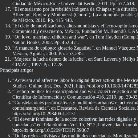
Ciudad de México-Freie Universität Berlin, 2011. Pp. 577-618.
“El entusiasmo por la rebelión indígena de Chiapas y la difusión 
Albertani, Rovira y Modonessi (Coord.), La autonomía posible
de México, 2010. Pp. 415-448.
“El ciclo de movilizaciones alter-mundistas y el tecno-optimism
Comunidad y desacuerdo, México, Fundación M. Buendía-UAM
“On love, marriage, children and war”, en Tom Hayden (Comp.),
Nation Books, 2002. Pp. 452-471.
“A manera de epílogo: glosario Zapatista”, en Manuel Vázquez M
México, Aguilar, 2000. Pp. 253-285.
“Mujeres: la lucha dentro de la lucha”, en Sara Lovera y Nelly
CIMAC, 1997. Pp. 17-28.
Principais artigos
“Activism and affective labor for digital direct action: the M
Studies. Online first, Dec. 2021. https://doi.org/10.1080/1474
“Techno-politics for emancipation and war: collective action an
Científica de Información y Comunicación #16, 2019. pp. 39-83.
“Constelaciones performativas y multitudes urbanas: el activismo 
contrainsurgencia”, en Desacatos. Revista de Ciencias Sociales,
https://doi.org/10.29340/61.2131
“El devenir feminista de la acción colectiva: las redes digitales y 
conectadas” en Teknokultura Vol. 15, Nº 2, Universidad Complu
http://dx.doi.org/10.5209/TEKN.59367
“De las redes activistas a las multitudes conectadas. Movilización