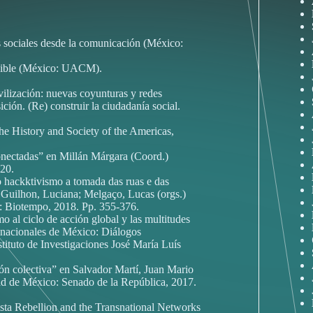
 sociales desde la comunicación (México:
osible (México: UACM).
vilización: nuevas coyunturas y redes
ón. (Re) construir la ciudadanía social.
he History and Society of the Americas,
conectadas” en Millán Márgara (Coord.)
20.
o hackktivismo a tomada das ruas e das
 Guilhon, Luciana; Melgaço, Lucas (orgs.)
o: Biotempo, 2018. Pp. 355-376.
o al ciclo de acción global y las multitudes
nsnacionales de México: Diálogos
tituto de Investigaciones José María Luís
ón colectiva” en Salvador Martí, Juan Mario
dad de México: Senado de la República, 2017.
sta Rebellion and the Transnational Networks