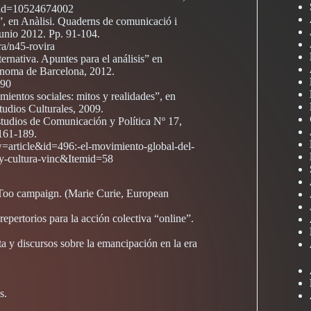
oa?id=10524674002
, en Anàlisi. Quaderns de comunicació i
junio 2012. Pp. 91-104.
ra/n45-rovira
rnativa. Apuntes para el análisis” en
noma de Barcelona, 2012.
190
ientos sociales: mitos y realidades”, en
tudios Culturales, 2009.
Estudios de Comunicación y Política Nº 17,
161-189.
=article&id=496:-el-movimiento-global-del-
-y-cultura-vinc&Itemid=58
#MeToo campaign. (Marie Curie, European
pertorios para la acción colectiva “online”.
a y discursos sobre la emancipación en la era
s.