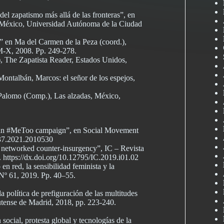
del zapatismo más allá de las fronteras”, en
, México, Universidad Autónoma de la Ciudad
o” en Ma del Carmen de la Peza (coord.),
-X, 2008. Pp. 249-278.
 The Zapatista Reader, Estados Unidos,
ontalbán, Marcos: el señor de los espejos,
s Palomo (Comp.), Las alzadas, México,
exican #MeToo campaign”, en Social Movement
2837.2021.2010530
d networked counter-insurgency”, IC – Revista
 https://dx.doi.org/10.12795/IC.2019.i01.02
en red, la sensibilidad feminista y la
 Nº 61, 2019. Pp. 40–55.
la política de prefiguración de las multitudes
tense de Madrid, 2018, pp. 223-240.
 social, protesta global y tecnologías de la