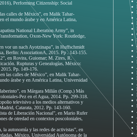
2016), Performing Citizenship: Social
las calles de México”, en Malik Tahar-
 en el mundo árabe y en América Latina,
Zapatista National Liberation Army”, in
 Transformation, Oxon-New York: Routledge,
en vor un nach Ayotzinapa”, in Huffschmidt
ka, Berlin: AssoziationA, 2015. Pp . 143-155.
32”, en Rovira, Guiomar; M. Zires, R.
cación. Rupturas y Genealogías, México:
 2015. Pp. 149-176.
en las calles de México”, en Malik Tahar-
 mundo árabe y en América Latina, Universidad
l laberinto”, en Márgara Millán (Comp.) Más
oloniales-Pez en el Agua, 2014. Pp. 299-318.
olio televisivo a los medios alternativos y
Madrid, Catarata, 2012. Pp. 143-160.
tista de Liberación Nacional”, en Mario Rufer
iones de otredad en contextos poscoloniales,
la autonomía y las redes de activistas”, en
ordadas, México, Universidad Autónoma de la