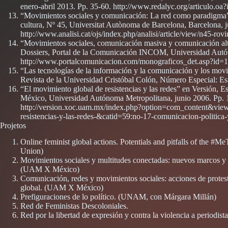
enero-abril 2013. Pp. 35-60. http://www.redalyc.org/articulo.
“Movimientos sociales y comunicación: La red como paradigma”
cultura, Nº 45, Universitat Autònoma de Barcelona, Barcelona, 
http://www.analisi.cat/ojs/index.php/analisi/article/view/n45-rovi
“Movimientos sociales, comunicación masiva y comunicación alte
Dossiers, Portal de la Comunicación INCOM, Universidad Autó
http://www.portalcomunicacion.com/monograficos_det.asp?id=
“Las tecnologías de la información y la comunicación y los movim
Revista de la Universidad Cristóbal Colón, Número Especial: Es
“El movimiento global de resistencias y las redes” en Versión, 
México, Universidad Autónoma Metropolitana, junio 2006. Pp. 
http://version.xoc.uam.mx/index.php?option=com_content&view
resistencias-y-las-redes-&catid=59:no-17-comunicacion-politica
Projetos
Online feminist global actions. Potentials and pitfalls of the 
Union)
Movimientos sociales y multitudes conectadas: nuevos marcos y re
(UAM X México)
Comunicación, redes y movimientos sociales: acciones de protest
global. (UAM X México)
Prefiguraciones de lo político. (UNAM, con Márgara Millán)
Red de Feministas Descoloniales.
Red por la libertad de expresión y contra la violencia a periodista