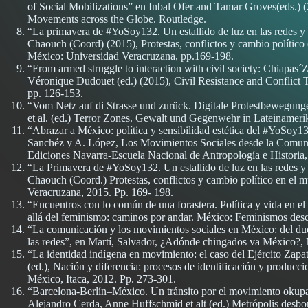
of Social Mobilizations” en Inbal Ofer and Tamar Groves(eds.) (
Movements across the Globe. Routledge.
“La primavera de #YoSoy132. Un estallido de luz en las redes y 
Chaouch (Coord) (2015), Protestas, conflictos y cambio político
México: Universidad Veracruzana, pp.169-198.
“From armed struggle to interaction with civil society: Chiapas´
Véronique Dudouet (ed.) (2015), Civil Resistance and Conflict
pp. 126-153.
“Vom Netz auf di Strasse und zurück. Digitale Protestbewegung
et al. (ed.) Terror Zones. Gewalt und Gegenwehr in Lateinameri
“Abrazar a México: política y sensibilidad estética del #YoSoy1
Sanchéz y A. López, Los Movimientos Sociales desde la Comuni
Ediciones Navarra-Escuela Nacional de Antropología e Historia,
“La Primavera de #YoSoy132. Un estallido de luz en las redes y 
Chaouch (Coord.) Protestas, conflictos y cambio político en el
Veracruzana, 2015. Pp. 169- 198.
“Encuentros con lo común de una forastera. Política y vida en e
allá del feminismo: caminos por andar. México: Feminismos desc
“La comunicación y los movimientos sociales en México: del duop
las redes”, en Martí, Salvador, ¿Adónde chingados va México?, 
“La identidad indígena en movimiento: el caso del Ejército Zapa
(ed.), Nación y diferencia: procesos de identificación y producc
México, Itaca, 2012. Pp. 273-301.
“Barcelona-Berlín–México. Un tránsito por el movimiento okupa, 
Alejandro Cerda, Anne Huffschmid et alt (ed.) Metrópolis desb