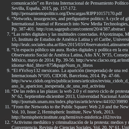
comunicación” en Revista Internacional de Pensamiento Político
Sevilla, España, 2015, pp. 157-172.
http://pensamientopolitico.org/Descargas/RIPP10157170.pdf
“Networks, insurgencies, and prefigurative politics: A cycle of 
International Journal of Research into New Media Technologie
Pp. 387-401. http://con.sagepub.com/content/20/4/387.abstract
“Las redes digitales y las multitudes conectadas. #Ayotzinapa, 
15, Instituto de Estudios de América Latina y el Caribe, Univer
http://iealc.sociales.uba.ar/files/2015/03/ObservatorioLatinoame
“Un espacio público sin aura. Redes digitales y política en la era 
Observatorio Social de América Latina, Año XV, Nº35, Consejo 
México, mayo de 2014. Pp. 39-56. http://www.clacso.org.ar/insti
idioma=&id_libro=875&pageNum_rs_libros
“El #YoSoy132 mexicano. La aparición (inesperada) de una red 
Internacionals Nº105, CIDOB, Barcelona, 2014. Pp. 47-66.
http://www.cidob.org/es/publicaciones/articulos/revista_cidob_
ano_la_aparicion_inesperada_de_una_red_activista
“De las redes a las plazas: la web 2.0 y el nuevo ciclo de protes
Nº 62, Septiembre-diciembre 2013, Universidad Nacional Autó
http://journals.unam.mx/index.php/ras/article/view/44102/39890
“From the Networks to the Public Square: Web 2.0 and the New 
Vol. 10, Issue 2, Hemispheric Institute, New York, 2013.
http://hemisphericinstitute.org/hemi/es/e-misferica-102/rovira
“Activismo mediático y criminalización de la protesta: medios y
Convergencia. Revista de Ciencias Sociales, Vol. 20, Nº 61, U